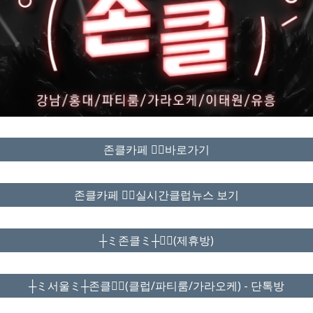
존클카페 ❤️‍🔥바로가기
존클카페 ❤️‍🔥실시간클럽뉴스 보기
┼ミ존클ミ┼❤️‍🔥(제휴방)
┼ミ서울ミ┼존클❤️‍🔥(클럽/파티룸/가라오케) - 단톡방