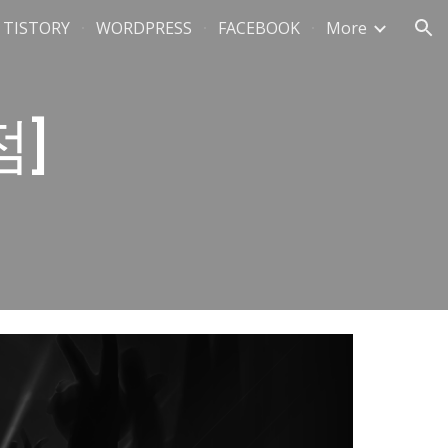
TISTORY
WORDPRESS
FACEBOOK
More
ion
]