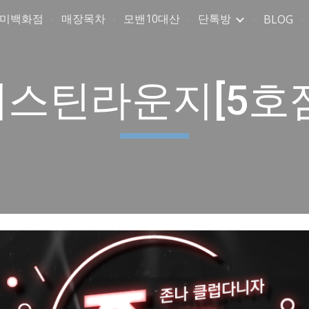
취미백화점
매장목차
모밴10대산
단톡방
BLOG
ip to main content
Skip to navigat
저스틴라운지[5호점